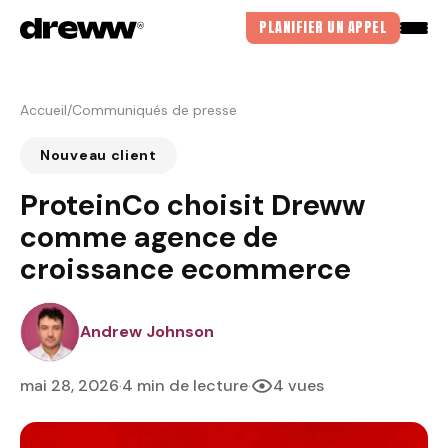
PLANIFIER UN APPEL
Accueil
/
Communiqués de presse
Nouveau client
ProteinCo choisit Dreww
comme agence de
croissance ecommerce
DREWJOHNSON
Andrew Johnson
mai 28, 2026
4 min de lecture
4 vues
·
·