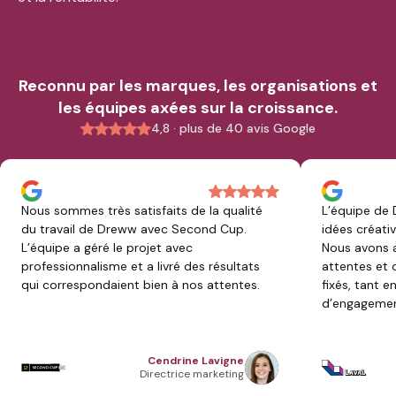
Reconnu par les marques, les organisations et
les équipes axées sur la croissance.
4,8 · plus de 40 avis Google
Nous sommes très satisfaits de la qualité
L’équipe de 
du travail de Dreww avec Second Cup.
idées créativ
L’équipe a géré le projet avec
Nous avons a
professionnalisme et a livré des résultats
attentes et 
qui correspondaient bien à nos attentes.
fixés, tant e
d’engagemen
Cendrine Lavigne
NIS
CENDRINELAVIGNE
Directrice marketing