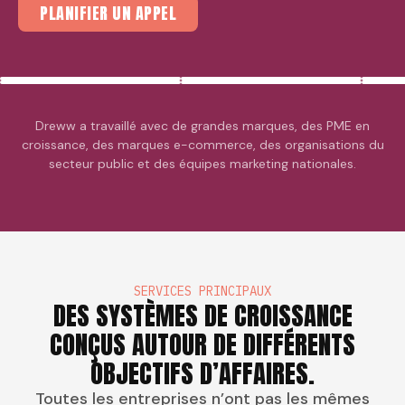
PLANIFIER UN APPEL
valleyfieldvw
proteinco.supplements
1.7M
1.7M
Dreww a travaillé avec de grandes marques, des PME en
croissance, des marques e-commerce, des organisations du
11.3K
18.8K
secteur public et des équipes marketing nationales.
secondcupcanada
natrel
55
212
Don’t even get us started on
Parfois, il suffit de
Burri
our hot chocolate!
267
quelques mots
564
heart
sincères pour illuminer
une journée.
Aujourd’hui, on avait
envie de les dire à voix
SERVICES PRINCIPAUX
haute 🖤. #natrel
DES SYSTÈMES DE CROISSANCE
#compliment
#gentillesse
CONÇUS AUTOUR DE DIFFÉRENTS
OBJECTIFS D’AFFAIRES.
Toutes les entreprises n’ont pas les mêmes